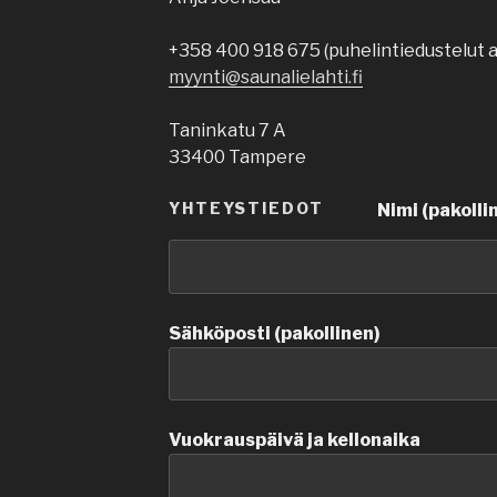
+358 400 918 675 (puhelintiedustelut ar
myynti@saunalielahti.fi
Taninkatu 7 A
33400 Tampere
YHTEYSTIEDOT
Nimi (pakolli
Sähköposti (pakollinen)
Vuokrauspäivä ja kellonaika