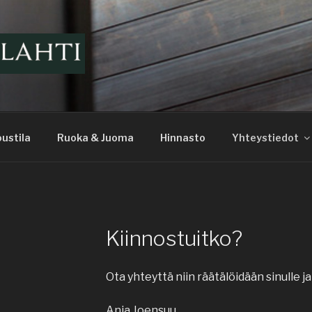
ELAHDESSA
ustila
Ruoka & Juoma
Hinnasto
Yhteystiedot
Kiinnostuitko?
Ota yhteyttä niin räätälöidään sinulle 
Anja Joensuu